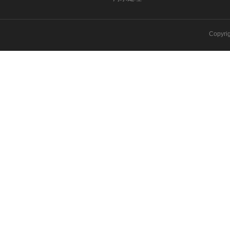
Copyri