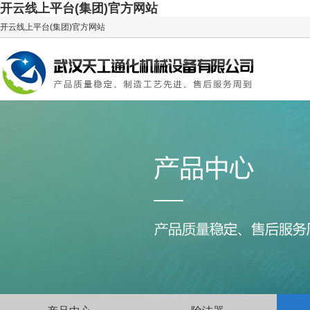
开云线上平台(集团)官方网站
开云线上平台(集团)官方网站