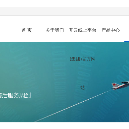
首 页
关于我们
开云线上平台
产品中心
(集团)官方网
站