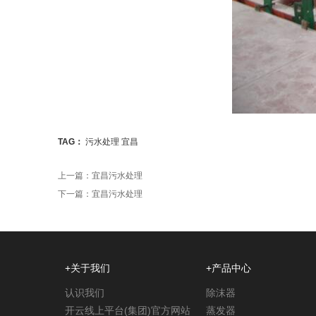
TAG：
污水处理
宜昌
上一篇：
宜昌污水处理
下一篇：
宜昌污水处理
+关于我们
+产品中心
认识我们
除沫器
开云线上平台(集团)官方网站
蒸发器