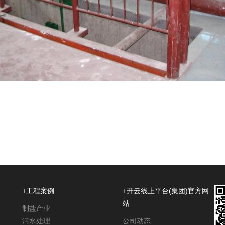
+工程案例
+开云线上平台(集团)官方网
站
制盐产业
污水处理
公司动态